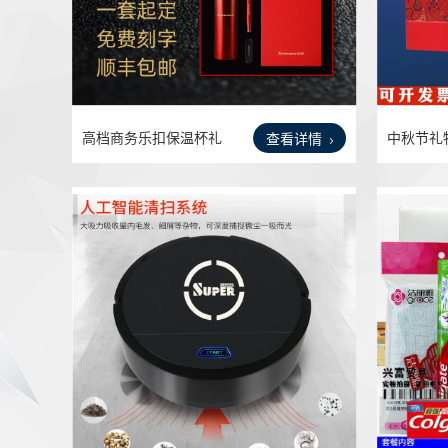
高档商务乐扣保温杯礼
中秋节礼
查看详情
盒套
毛巾