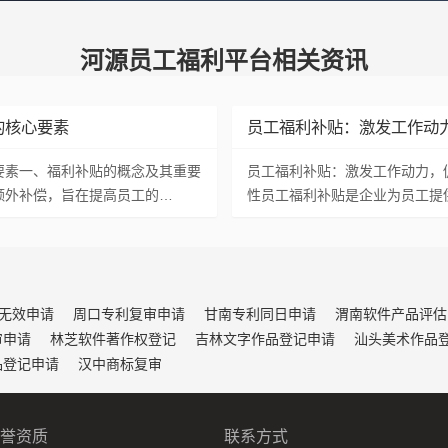
河源员工福利平台相关资讯
的核心要素
员工福利补贴：激发工作动
要素一、福利补贴的概念及其重要
员工福利补贴：激发工作动力，
额外补偿，旨在提高员工的…
性员工福利补贴是企业为员工提
无效申请
周口专利复审申请
甘南专利同日申请
渭南软件产品评估
审申请
林芝软件著作权登记
吉林文字作品登记申请
汕头美术作品
品登记申请
汉中商标复审
誉资质
联系方式