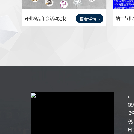
开业赠品年会活动定制
端午节礼
查看详情
LOGO
员工
员
视
吸
税
用