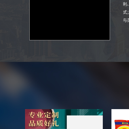
利
式
与