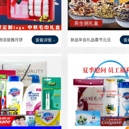
物洁丽雅月饼
新品年会礼品春节元旦
查看详情
查
送客