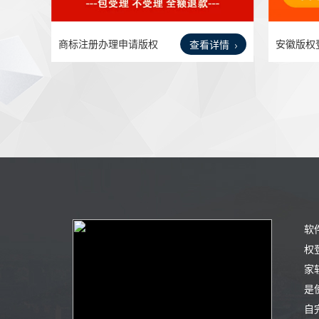
商标注册办理申请版权
安徽版权
查看详情
登记
申请
软
权
家
是
自