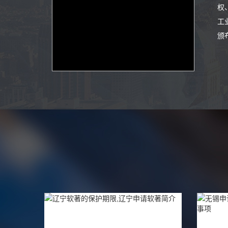
权
工
颁