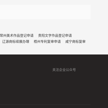
常州美术作品登记申请
贵阳文字作品登记申请
辽源商标续展办理
梧州专利复审申请
咸宁商标复审
关注企业公众号