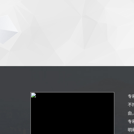
专
不
由
专
明