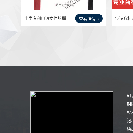
电学专利申请文件的撰
泉港商标
查看详情
写酆
一条
知
期
权
记
续