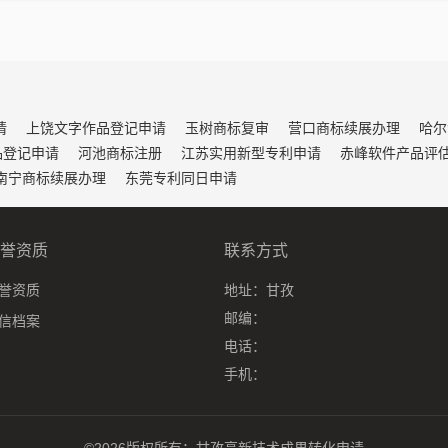
请
上饶文字作品登记申请
玉树商标复审
营口商标续展办理
哈尔
品登记申请
河池商标注册
江苏实用新型专利申请
赤峰软件产品评
南宁商标续展办理
东莞专利同日申请
誉资质
联系方式
誉资质
地址：
甘孜
邮编：
信档案
电话：
手机：