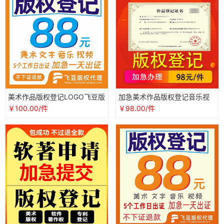
美术作品版权登记LOGO飞豆版
加急美术作品版权登记音乐视
权保护代理文字图片音乐著作
频图片logo著作权版权申请注
￥100.00/件
￥98.00/件
权登记
册代理