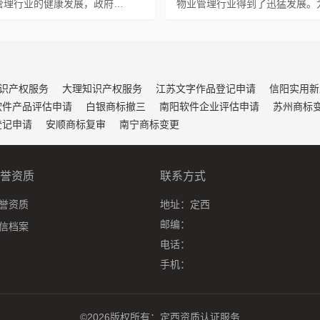
管理行业的健康发展，政府…
物业管理行业得到了迅猛发展。
识产权服务
大理知识产权服务
江苏文字作品登记申请
信阳实用新
软件产品评估申请
白银商标撤三
南阳软件企业评估申请
苏州商标
登记申请
安顺商标复审
南宁商标变更
誉资质
联系方式
誉资质
地址：
定西
邮编：
信档案
电话：
手机：
©2026版权所有：
定西资质认证服务