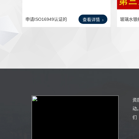
申请ISO16949认证的
玻璃水银
查看详情
要求是
计包
资
动
们