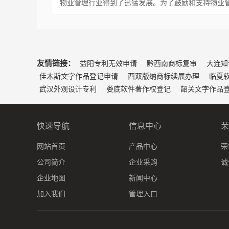
物业管理行业得到了迅猛发展。为了鼓励和支持物业
友情链接：
益阳专利无效申请
黔西南商标复审
大连知
佳木斯文字作品登记申请
西双版纳商标续展办理
临夏
武汉外观设计专利
娄底软件著作权登记
韶关文字作品
快速导航
信息中心
荣
网站首页
产品中心
荣
公司简介
企业采购
诚
企业地图
新闻中心
加入我们
管理入口