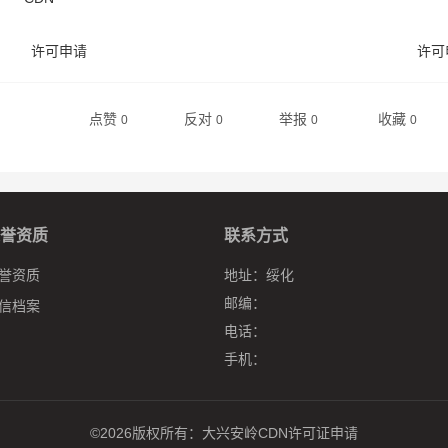
许可申请
许可
点赞
反对
举报
收藏
0
0
0
0
誉资质
联系方式
誉资质
地址：
绥化
邮编：
信档案
电话：
手机：
©2026版权所有：
大兴安岭CDN许可证申请