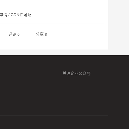
申请
/
CDN许可证
评论
分享
0
8
关注企业公众号