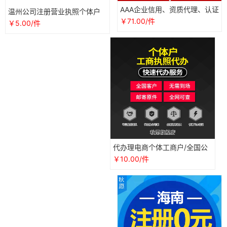
AAA企业信用、资质代理、认证
温州公司注册营业执照个体户
代办
电商代办认证地址异常解除挂
￥71.00/件
￥5.00/件
靠变更
代办理电商个体工商户/全国公
司营业执照/抖音企业店铺注册
￥10.00/件
认证用