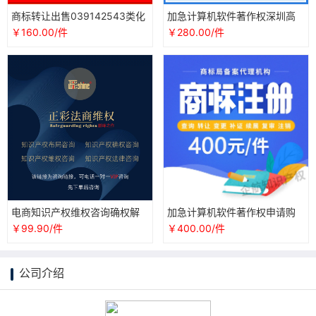
商标转让出售039142543类化
加急计算机软件著作权深圳高
妆品服装食品标知识产权服务
新申请软著版权登记全包知识
￥160.00/件
￥280.00/件
登记版权
产权代理
电商知识产权维权咨询确权解
加急计算机软件著作权申请购
读美术版权登记注册申请授权
买重庆软著版权登记全包知识
￥99.90/件
￥400.00/件
许可布局
产权代理
公司介绍