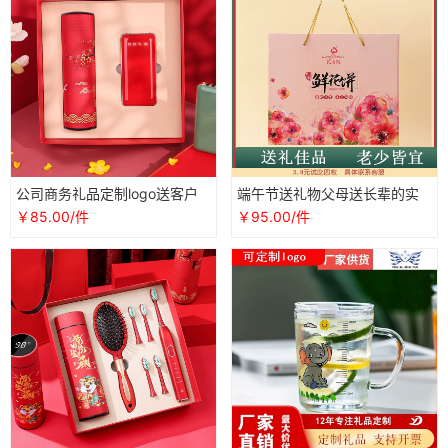
公司商务礼品定制logo送客户
端午节送礼物父母送长辈的实
员工福利老师生日实用创意高
用礼品公司团购员工福利吃的
￥85.00/件
￥95.00/件
档伴手礼
食品礼盒