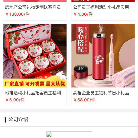
房地产公司礼物定制送客户员
公司员工福利活动小礼品实用
工福利礼品套装企业年会商务
抽奖品美容院开业大气宣传赠
￥138.00/件
￥4.00/件
伴手礼品
品随手礼
地推活动小礼品拓客员工福利
高档企业员工福利节日小礼品
礼物节日送礼礼物赠品酒席伴
定制高档礼物送女友闺蜜实用
￥5.90/件
￥68.00/件
手礼盒装
生日创意
公司介绍