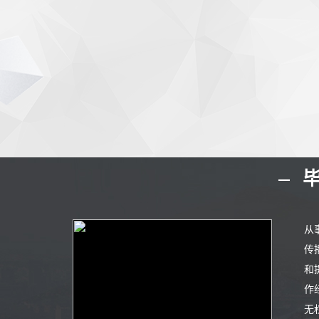
毕
从
传
和
作
无