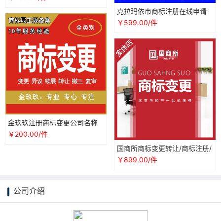
答辩
克拉玛依市商标注册在线申请
网报商标变更转让驳回复审撤
￥599.00/件
三续展
金玖玖注册商标变更公司名称
地址转让续展复审异议撤三异
￥200.00/件
议答辩
国商所商标变更转让/商标注册/
个人企业商标logo查询设计续
￥899.00/件
展
公司介绍