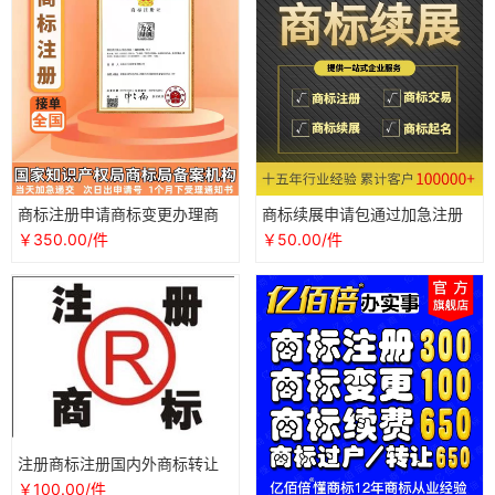
商标注册申请商标变更办理商
商标续展申请包通过加急注册
标续展商标转让软件著作权代
提交专业查询商标变更转让当
￥350.00/件
￥50.00/件
办商标
天受理
注册商标注册国内外商标转让
及商标变更商标续展商标复审
￥100.00/件